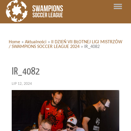
Home
»
Aktualności
»
II DZIEŃ VII BŁOTNEJ LIGI MISTRZÓW
/ SWAMPIONS SOCCER LEAGUE 2024
»
IR_4082
IR_4082
LIP 12, 2024