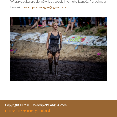
W przypadku problemów lub „specjalnych okoliczności” prosimy o
kontakt:
swampionsleague@gmail.com
Copyright © 2015, swampionsleague.com
DrTusz - Tusze Tonery Drukarki