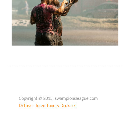
Copyright © 2015, swampionsleague.com
DrTusz - Tusze Tonery Drukarki