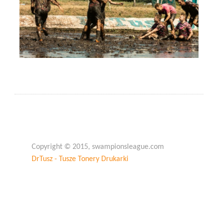
Copyright © 2015, swampionsleague.com
DrTusz - Tusze Tonery Drukarki
Copyright © 2015, swampionsleague.com