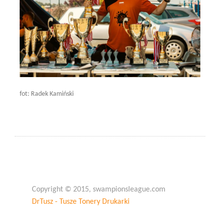
fot: Radek Kamiński
Copyright © 2015, swampionsleague.com
DrTusz - Tusze Tonery Drukarki