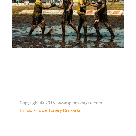
Copyright © 2015, swampionsleague.com
DrTusz - Tusze Tonery Drukarki