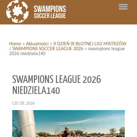
Home
»
Aktualności
»
II DZIEŃ IX BŁOTNEJ LIGI MISTRZÓW
/ SWAMPIONS SOCCER LEAGUE 2026
»
swampions league
2026 niedziela140
SWAMPIONS LEAGUE 2026
NIEDZIELA140
CZE 28, 2026