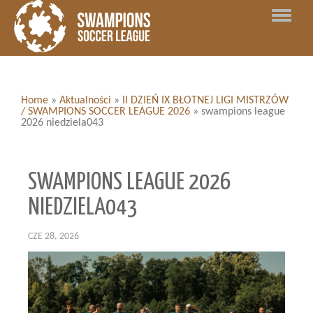
Home
»
Aktualności
»
II DZIEŃ IX BŁOTNEJ LIGI MISTRZÓW
/ SWAMPIONS SOCCER LEAGUE 2026
»
swampions league
2026 niedziela043
SWAMPIONS LEAGUE 2026
NIEDZIELA043
CZE 28, 2026