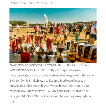
LIP 02, 2026
NO COMMENTS YET
Zakończyły się rozgrywki X edycji BŁOTNEJ LIGI MISTRZÓW /
SWAMPIONS SOCCER LEAGUE! Były to najbrudniejsze,
najzabawniejsze i najbardziej ekstremalne rozgrywki piłki nożnej!
Była to również największa w Europie Środkowej impreza
poświęcona piłce błotnej! W zawodach wystąpiło ponad 250
zawodników, 18 zespołów: 2 w kategorii KOBIETY oraz 16 w
kategorii MĘŻCZYŹNI. Na korycińskim błocie mogliśmy oglądać
[…]