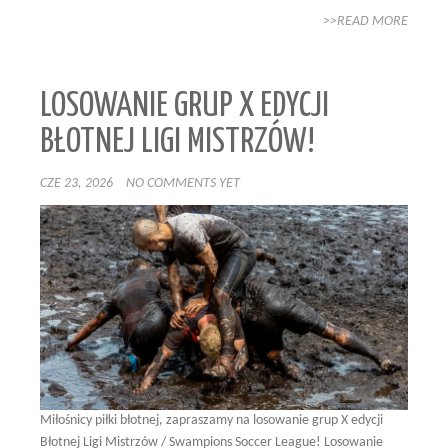
>>READ MORE
LOSOWANIE GRUP X EDYCJI
BŁOTNEJ LIGI MISTRZÓW!
CZE 23, 2026
NO COMMENTS YET
Miłośnicy piłki błotnej, zapraszamy na losowanie grup X edycji
Błotnej Ligi Mistrzów / Swampions Soccer League! Losowanie