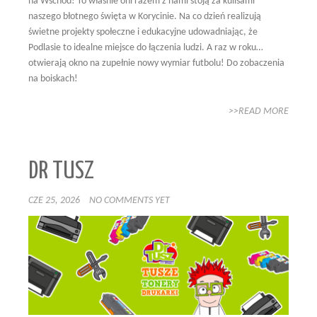
na Wschód! To właśnie oni razem z nami stoją za kulisami
naszego błotnego święta w Korycinie. Na co dzień realizują
świetne projekty społeczne i edukacyjne udowadniając, że
Podlasie to idealne miejsce do łączenia ludzi. A raz w roku…
otwierają okno na zupełnie nowy wymiar futbolu! Do zobaczenia
na boiskach!
>>READ MORE
DR TUSZ
CZE 25, 2026
NO COMMENTS YET