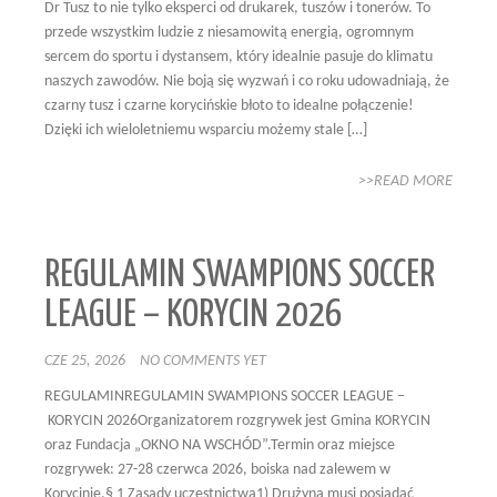
Dr Tusz to nie tylko eksperci od drukarek, tuszów i tonerów. To
przede wszystkim ludzie z niesamowitą energią, ogromnym
sercem do sportu i dystansem, który idealnie pasuje do klimatu
naszych zawodów. Nie boją się wyzwań i co roku udowadniają, że
czarny tusz i czarne korycińskie błoto to idealne połączenie!
Dzięki ich wieloletniemu wsparciu możemy stale […]
>>READ MORE
REGULAMIN SWAMPIONS SOCCER
LEAGUE – KORYCIN 2026
CZE 25, 2026
NO COMMENTS YET
REGULAMINREGULAMIN SWAMPIONS SOCCER LEAGUE –
KORYCIN 2026Organizatorem rozgrywek jest Gmina KORYCIN
oraz Fundacja „OKNO NA WSCHÓD”.Termin oraz miejsce
rozgrywek: 27-28 czerwca 2026, boiska nad zalewem w
Korycinie.§ 1 Zasady uczestnictwa1) Drużyna musi posiadać