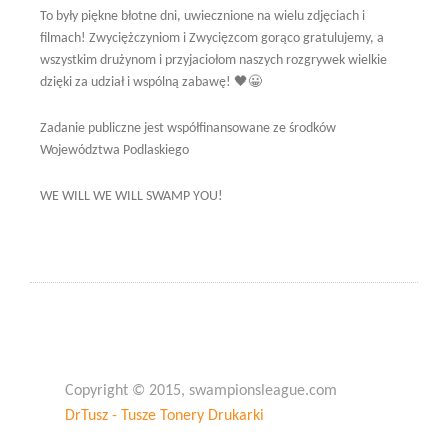
To były piękne błotne dni, uwiecznione na wielu zdjęciach i
filmach! Zwyciężczyniom i Zwycięzcom gorąco gratulujemy, a
wszystkim drużynom i przyjaciołom naszych rozgrywek wielkie
dzięki za udział i wspólną zabawę! 🖤😀
Zadanie publiczne jest współfinansowane ze środków
Województwa Podlaskiego
WE WILL WE WILL SWAMP YOU!
Copyright © 2015, swampionsleague.com
DrTusz - Tusze Tonery Drukarki