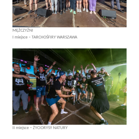
MĘŻCZYŹNI
I miejsce – TARCHOŚFIRY WARSZAWA
II miejsce – ŻYCIORYSY NATURY