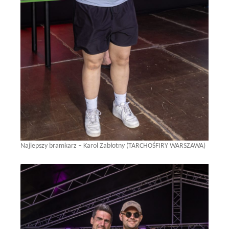
Najlepszy bramkarz – Karol Zabłotny (TARCHOŚFIRY WARSZAWA)