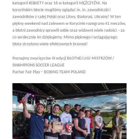
kategorii KOBIETY oraz 16 w kategorii MĘŻCZYŹNI. Na
korycińskim błocie mogliśmy oglądać m. in. zawodniczki i
zawodników z całej Polski oraz Litwy, Białorusi, Ukrainy! W ten
piękny weekend nad zalewem w Korycinie rozegrano 41 meczów,
a błotni zawodnicy sprawili sobie oraz widowni wiele radości – za
co serdecznie im dziękujemy. Mimo pięknego i wciągającego
błota strzelono wiele efektownych bramek!
Poznajmy zwycięzców IX edycji BŁOTNEJ LIGI MISTRZÓW /
SWAMPIONS SOCCER LEAGUE
Puchar Fair Play – BOXING TEAM POLAND