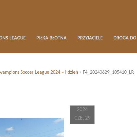
ONS LEAGUE
PIŁKA BŁOTNA
PRZYJACIELE
DROGA DO 
 Swampions Soccer League 2024 – I dzień
»
F4_20240629_105410_LR
2024
CZE, 29