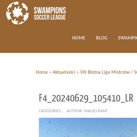
HOME
BLOG
SWAMPI
Home
»
Aktualności
»
VIII Błotna Liga Mistrzów /
F4_20240629_105410_LR
CATEGORIES :
AUTHOR: MACIEJ RANT