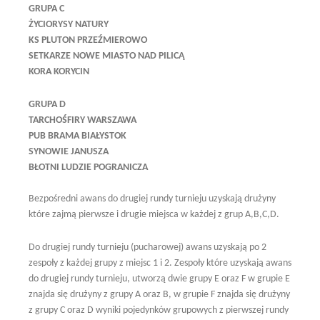
GRUPA C
ŻYCIORYSY NATURY
KS PLUTON PRZEŹMIEROWO
SETKARZE NOWE MIASTO NAD PILICĄ
KORA KORYCIN
GRUPA D
TARCHOŚFIRY WARSZAWA
PUB BRAMA BIAŁYSTOK
SYNOWIE JANUSZA
BŁOTNI LUDZIE POGRANICZA
Bezpośredni awans do drugiej rundy turnieju uzyskają drużyny
które zajmą pierwsze i drugie miejsca w każdej z grup A,B,C,D.
Do drugiej rundy turnieju (pucharowej) awans uzyskają po 2
zespoły z każdej grupy z miejsc 1 i 2. Zespoły które uzyskają awans
do drugiej rundy turnieju, utworzą dwie grupy E oraz F w grupie E
znajda się drużyny z grupy A oraz B, w grupie F znajda się drużyny
z grupy C oraz D wyniki pojedynków grupowych z pierwszej rundy