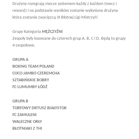
Drużyny rozegrają mecze systemem każdy z każdym (mecz i
rewanż) i na podstawie wyników zostanie wyłoniona drużyna
która zostanie zwycięzcą IX Błotnej Ligi Mistrzyń!
Grupy Kategoria
MĘŻCZYŹNI
Zespoły były losowane do czterech grup A, B, C i D. Będą to grupy
4-zespołowe.
GRUPA A
BOXING TEAM POLAND
COCO JAMBO CZEREMCHA
SZTABIŃSKIE BOBRY
FC LUMUMBY ŁÓDŹ
GRUPA B
TORFOWY DRTUSZ BIAŁYSTOK
FC ZAMULENI
WALECZNE ORŁY
BŁOTNIAKI Z THI