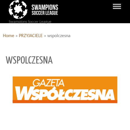
Swampions Soccer League
Home
»
PRZYJACIELE
»
wspolczesna
WSPOLCZESNA