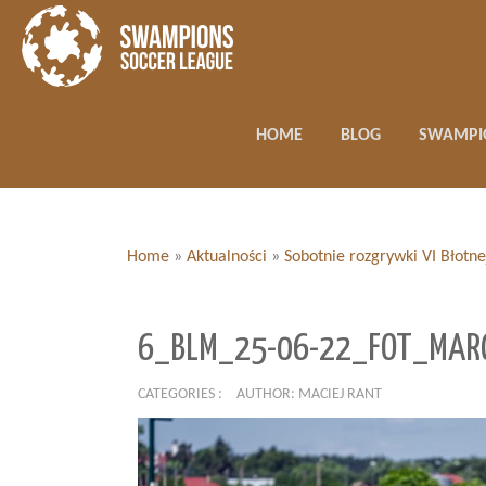
HOME
BLOG
SWAMPI
Home
»
Aktualności
»
Sobotnie rozgrywki VI Błotn
6_BLM_25-06-22_FOT_MARC
CATEGORIES :
AUTHOR: MACIEJ RANT