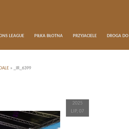
ONS LEAGUE
PIŁKA BŁOTNA
PRZYJACIELE
DROGA DO 
DALE
»
_IR_6399
2025
LIP, 07