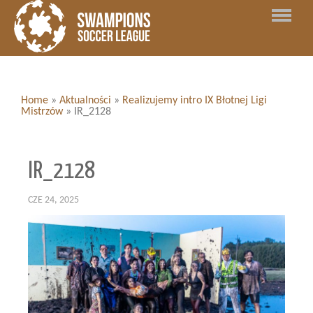
Home
»
Aktualności
»
Realizujemy intro IX Błotnej Ligi
Mistrzów
»
IR_2128
IR_2128
CZE 24, 2025