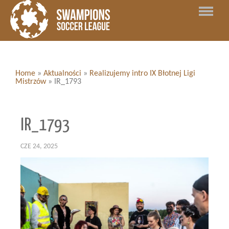
Home
»
Aktualności
»
Realizujemy intro IX Błotnej Ligi
Mistrzów
»
IR_1793
IR_1793
CZE 24, 2025