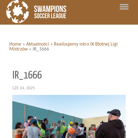
Home
»
Aktualności
»
Realizujemy intro IX Błotnej Ligi
Mistrzów
»
IR_1666
IR_1666
CZE 24, 2025