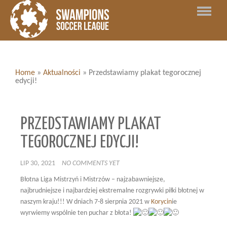
Home
»
Aktualności
»
Przedstawiamy plakat tegorocznej
edycji!
PRZEDSTAWIAMY PLAKAT
TEGOROCZNEJ EDYCJI!
LIP 30, 2021
NO COMMENTS YET
Błotna Liga Mistrzyń i Mistrzów – najzabawniejsze,
najbrudniejsze i najbardziej ekstremalne rozgrywki piłki błotnej w
naszym kraju!!! W dniach 7-8 sierpnia 2021 w
Korycin
ie
wyrwiemy wspólnie ten puchar z błota!