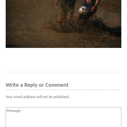
Write a Reply or Comment
Your email address will not be published.