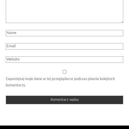
Zapamiętaj moje dane w tej przeglądarce podczas pisania kolejnych
komentarzy.