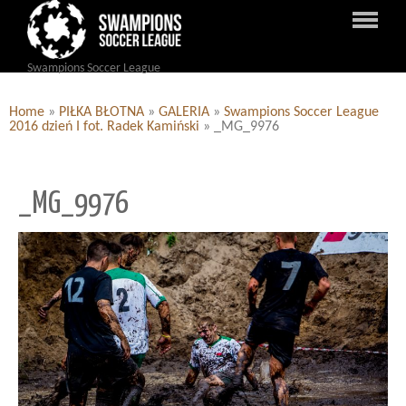
Swampions Soccer League
Home
»
PIŁKA BŁOTNA
»
GALERIA
»
Swampions Soccer League
2016 dzień I fot. Radek Kamiński
»
_MG_9976
_MG_9976