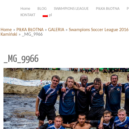
Home
BLOG
SWAMPIONS LEAGUE
PIŁKA BŁOTNA
P
KONTAKT
pl
Home
»
PIŁKA BŁOTNA
»
GALERIA
»
Swampions Soccer League 2016 d
Kamiński
»
_MG_9966
_MG_9966