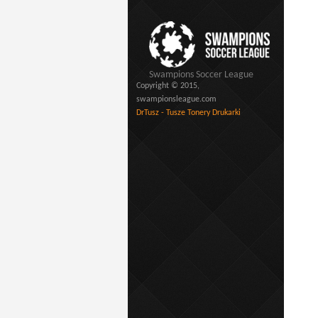
Swampions Soccer League
Copyright © 2015,
swampionsleague.com
DrTusz - Tusze Tonery Drukarki