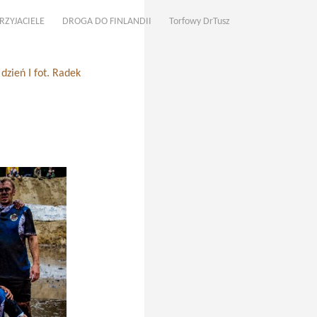
RZYJACIELE
DROGA DO FINLANDII
Torfowy DrTusz
zień I fot. Radek