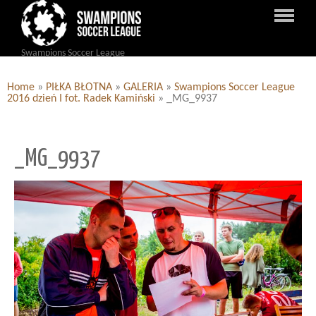
Swampions Soccer League
Home
»
PIŁKA BŁOTNA
»
GALERIA
»
Swampions Soccer League
2016 dzień I fot. Radek Kamiński
»
_MG_9937
_MG_9937