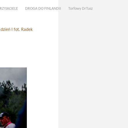
RZYJACIELE
DROGA DO FINLANDII
Torfowy DrTusz
zień I fot. Radek