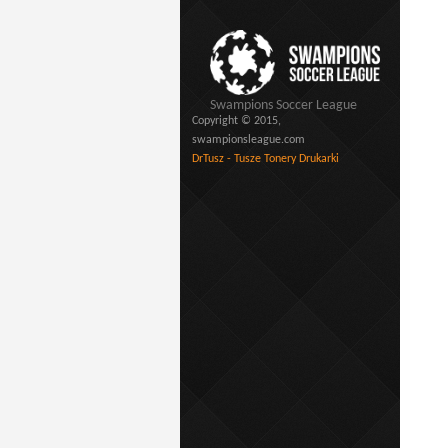
Swampions Soccer League
Copyright © 2015,
swampionsleague.com
DrTusz - Tusze Tonery Drukarki