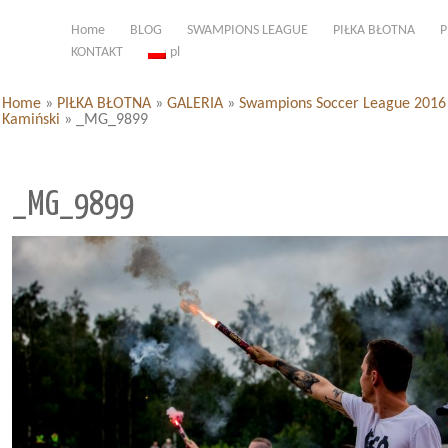
Home
BLOG
SWAMPIONS LEAGUE
PIŁKA BŁOTNA
P
KONTAKT
pl
Home
»
PIŁKA BŁOTNA
»
GALERIA
»
Swampions Soccer League 2016 d
Kamiński
»
_MG_9899
_MG_9899