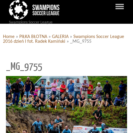
Swampions Soccer League
Home
»
PIŁKA BŁOTNA
»
GALERIA
»
Swampions Soccer League
2016 dzień I fot. Radek Kamiński
»
_MG_9755
_MG_9755