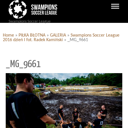
Swampions Soccer League
Home
»
PIŁKA BŁOTNA
»
GALERIA
»
Swampions Soccer League
2016 dzień I fot. Radek Kamiński
»
_MG_9661
_MG_9661