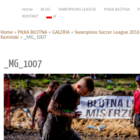
Home
BLOG
SWAMPIONS LEAGUE
PIŁKA BŁOTNA
P
KONTAKT
pl
Home
»
PIŁKA BŁOTNA
»
GALERIA
»
Swampions Soccer League 2016 d
Kamiński
»
_MG_1007
_MG_1007