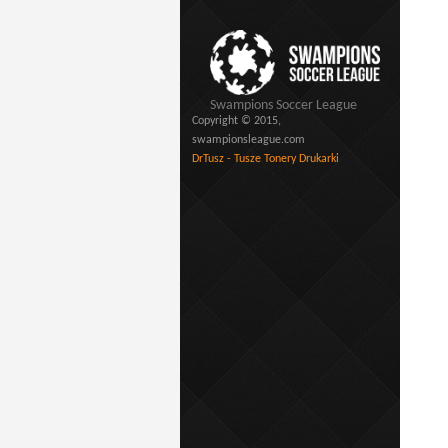
Swampions Soccer League
Copyright © 2015,
swampionsleague.com
DrTusz - Tusze Tonery Drukarki