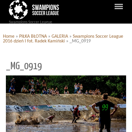
Swampions Soccer League
Home
»
PIŁKA BŁOTNA
»
GALERIA
»
Swampions Soccer League
2016 dzień I fot. Radek Kamiński
»
_MG_0919
_MG_0919