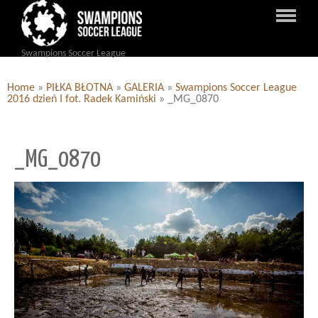
Swampions Soccer League
Home
»
PIŁKA BŁOTNA
»
GALERIA
»
Swampions Soccer League
2016 dzień I fot. Radek Kamiński
»
_MG_0870
_MG_0870