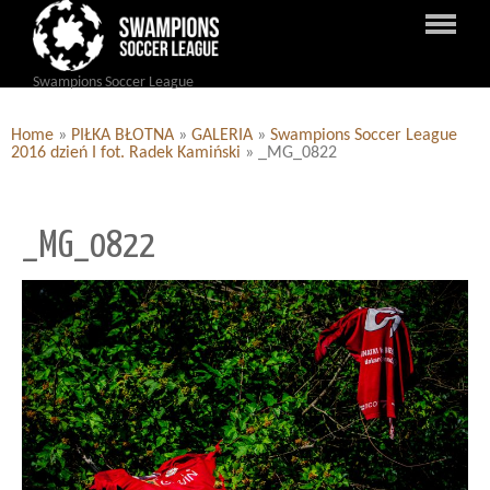
Swampions Soccer League
Home
»
PIŁKA BŁOTNA
»
GALERIA
»
Swampions Soccer League
2016 dzień I fot. Radek Kamiński
»
_MG_0822
_MG_0822