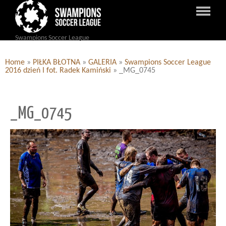
Swampions Soccer League
Home
»
PIŁKA BŁOTNA
»
GALERIA
»
Swampions Soccer League
2016 dzień I fot. Radek Kamiński
»
_MG_0745
_MG_0745