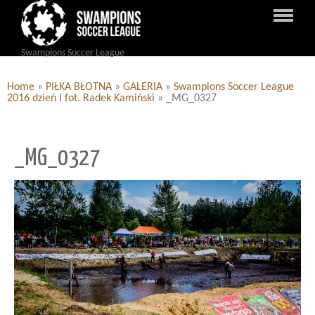
Swampions Soccer League
Home
»
PIŁKA BŁOTNA
»
GALERIA
»
Swampions Soccer League
2016 dzień I fot. Radek Kamiński
»
_MG_0327
_MG_0327