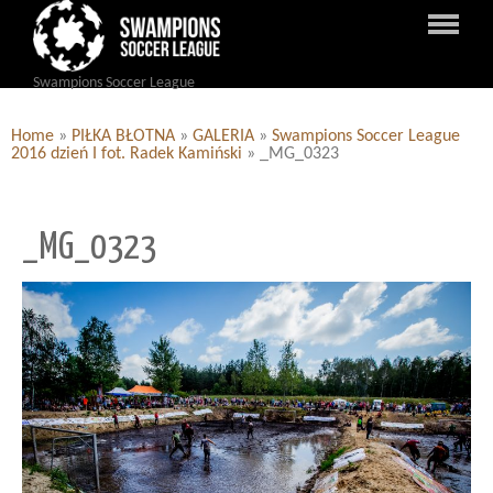
Swampions Soccer League
Home
»
PIŁKA BŁOTNA
»
GALERIA
»
Swampions Soccer League
2016 dzień I fot. Radek Kamiński
»
_MG_0323
_MG_0323