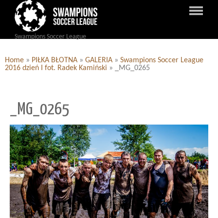
Swampions Soccer League
Home
»
PIŁKA BŁOTNA
»
GALERIA
»
Swampions Soccer League
2016 dzień I fot. Radek Kamiński
»
_MG_0265
_MG_0265