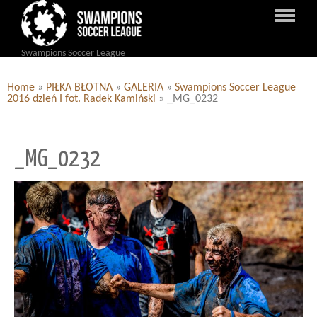
Swampions Soccer League
Home
»
PIŁKA BŁOTNA
»
GALERIA
»
Swampions Soccer League
2016 dzień I fot. Radek Kamiński
»
_MG_0232
_MG_0232