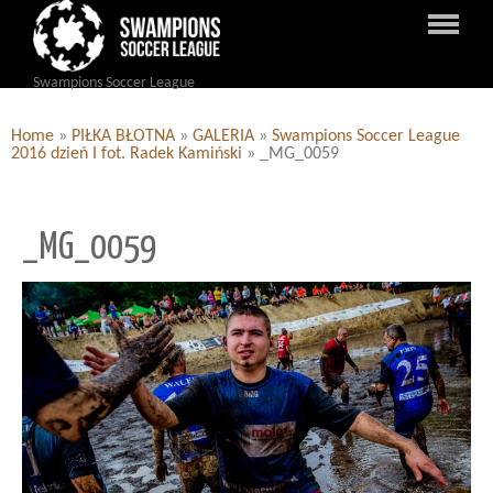
Swampions Soccer League
Home
»
PIŁKA BŁOTNA
»
GALERIA
»
Swampions Soccer League
2016 dzień I fot. Radek Kamiński
»
_MG_0059
_MG_0059