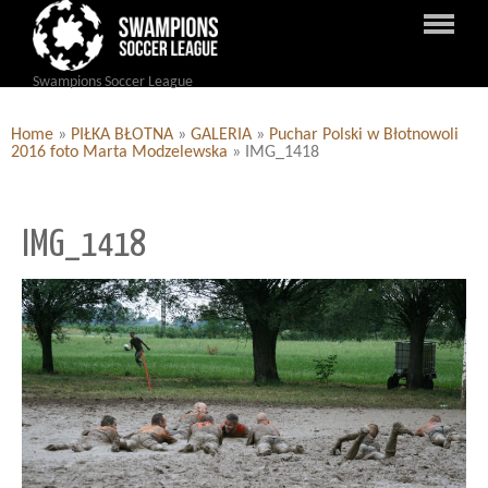
Swampions Soccer League
Home
»
PIŁKA BŁOTNA
»
GALERIA
»
Puchar Polski w Błotnowoli
2016 foto Marta Modzelewska
»
IMG_1418
IMG_1418