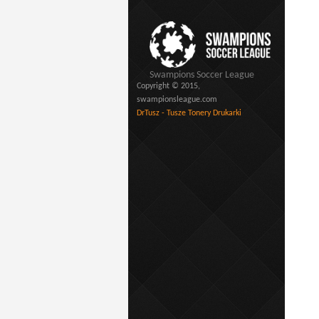
Swampions Soccer League
Copyright © 2015,
swampionsleague.com
DrTusz - Tusze Tonery Drukarki