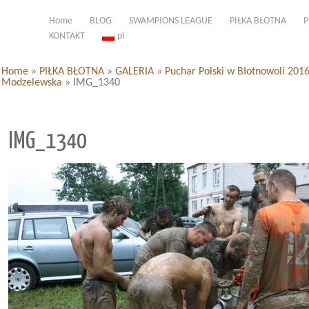
Home
BLOG
SWAMPIONS LEAGUE
PIŁKA BŁOTNA
P
KONTAKT
pl
Home
»
PIŁKA BŁOTNA
»
GALERIA
»
Puchar Polski w Błotnowoli 201
Modzelewska
»
IMG_1340
IMG_1340