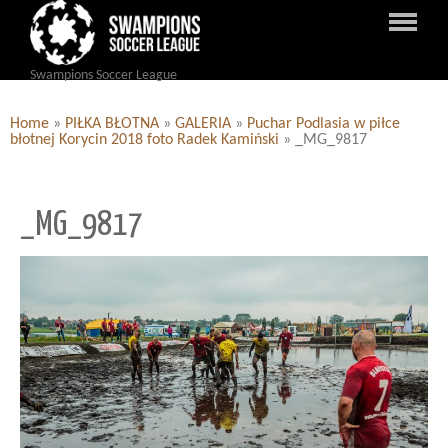
Swampions Soccer League
Home
»
PIŁKA BŁOTNA
»
GALERIA
»
Puchar Podlasia w piłce
błotnej Korycin 2018 foto Radek Kamiński
»
_MG_9817
_MG_9817