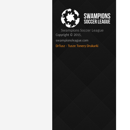
Swampions Soccer League
Copyright © 2015,
swampionsleague.com
DrTusz - Tusze Tonery Drukarki