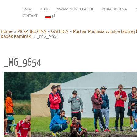
Home
BLOG
SWAMPIONS LEAGUE
PIŁKA BŁOTNA
P
KONTAKT
pl
Home
»
PIŁKA BŁOTNA
»
GALERIA
»
Puchar Podlasia w piłce błotnej 
Radek Kamiński
»
_MG_9654
_MG_9654