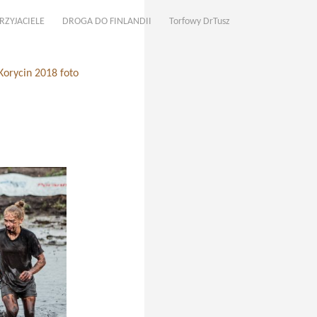
RZYJACIELE
DROGA DO FINLANDII
Torfowy DrTusz
Korycin 2018 foto