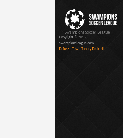
Swampions Soccer League
Copyright © 2015,
swampionsleague.com
DrTusz - Tusze Tonery Drukarki