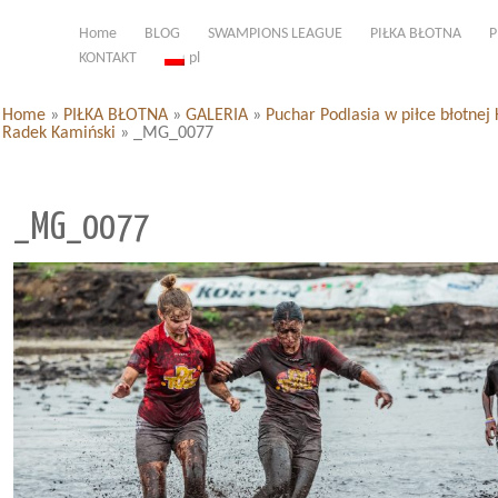
Home
BLOG
SWAMPIONS LEAGUE
PIŁKA BŁOTNA
P
KONTAKT
pl
Home
»
PIŁKA BŁOTNA
»
GALERIA
»
Puchar Podlasia w piłce błotnej 
Radek Kamiński
»
_MG_0077
_MG_0077