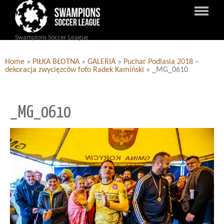
Swampions Soccer League
Home
»
PIŁKA BŁOTNA
»
GALERIA
»
Puchar Podlasia 2018 –
dekoracja zwycięzców foto Radek Kamiński
»
_MG_0610
_MG_0610