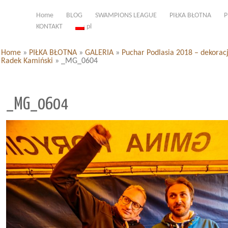
Home
BLOG
SWAMPIONS LEAGUE
PIŁKA BŁOTNA
P
KONTAKT
pl
Home
»
PIŁKA BŁOTNA
»
GALERIA
»
Puchar Podlasia 2018 – dekorac
Radek Kamiński
»
_MG_0604
_MG_0604