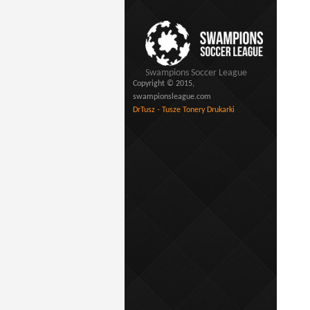
Swampions Soccer League
Copyright © 2015,
swampionsleague.com
DrTusz - Tusze Tonery Drukarki