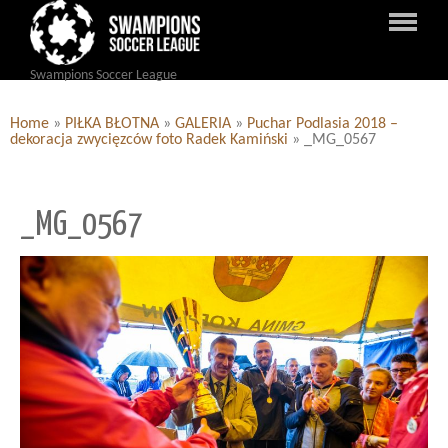
Swampions Soccer League
Home
»
PIŁKA BŁOTNA
»
GALERIA
»
Puchar Podlasia 2018 –
dekoracja zwycięzców foto Radek Kamiński
»
_MG_0567
_MG_0567