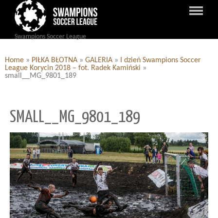
Swampions Soccer League
Home
»
PIŁKA BŁOTNA
»
GALERIA
»
I dzień Swampions Soccer
League Korycin 2018 – fot. Radek Kamiński
»
small__MG_9801_189
SMALL__MG_9801_189