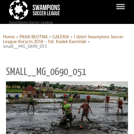
Swampions Soccer League
Home
»
PIŁKA BŁOTNA
»
GALERIA
»
I dzień Swampions Soccer
League Korycin 2018 – fot. Radek Kamiński
»
small__MG_0690_051
SMALL__MG_0690_051