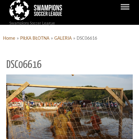
Swampions Soccer League
Home
»
PIŁKA BŁOTNA
»
GALERIA
»
DSC06616
DSC06616