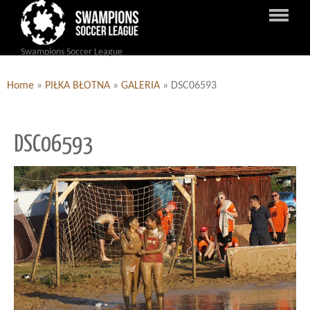
Swampions Soccer League
Home
»
PIŁKA BŁOTNA
»
GALERIA
»
DSC06593
DSC06593