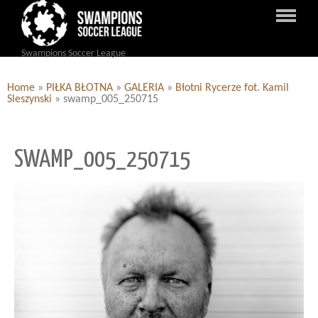
Swampions Soccer League
Home
»
PIŁKA BŁOTNA
»
GALERIA
»
Błotni Rycerze fot. Kamil
Sleszynski
»
swamp_005_250715
SWAMP_005_250715