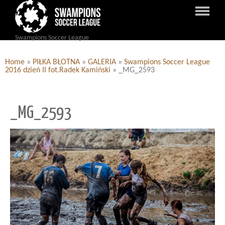
Swampions Soccer League
Home
»
PIŁKA BŁOTNA
»
GALERIA
»
Swampions Soccer League
2016 dzień II fot.Radek Kamiński
»
_MG_2593
_MG_2593